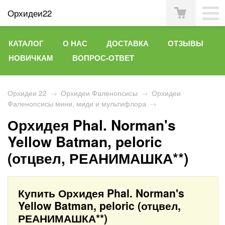
Орхидеи22
КАТАЛОГ
О НАС
ДОСТАВКА
ОТЗЫВЫ
НОВИЧКАМ
ВОПРОС-ОТВЕТ
Орхидеи 22
→
Орхидеи Фаленопсисы
→
Орхидеи
Фаленопсисы мини, миди и мультифлора
→
Орхидея Phal. Norman's
Yellow Batman, peloric
(отцвел, РЕАНИМАШКА**)
Купить Орхидея Phal. Norman's
Yellow Batman, peloric (отцвел,
РЕАНИМАШКА**)