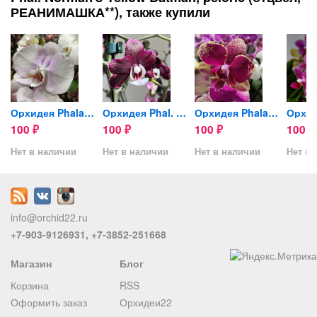
РЕАНИМАШКА**), также купили
is,...
Орхидея Phalaenopsis...
Орхидея Phal. Kaoda Twinkle...
Орхидея Phalaenopsis...
100
100
100
100
₽
₽
₽
₽
Нет в наличии
Нет в наличии
Нет в наличии
Нет в 
info@orchid22.ru
+7-903-9126931, +7-3852-251668
Магазин
Блог
Корзина
RSS
Оформить заказ
Орхидеи22