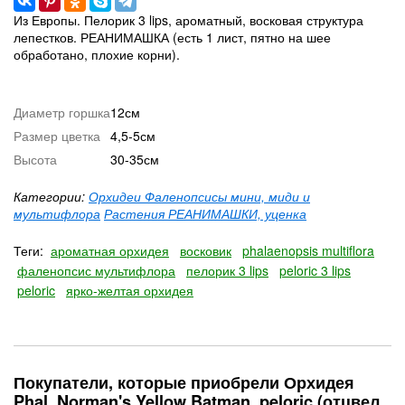
Из Европы. Пелорик 3 lips, ароматный, восковая структура
лепестков. РЕАНИМАШКА (есть 1 лист, пятно на шее
обработано, плохие корни).
Диаметр горшка
12см
Размер цветка
4,5-5см
Высота
30-35см
Категории:
Орхидеи Фаленопсисы мини, миди и
мультифлора
Растения РЕАНИМАШКИ, уценка
Теги:
ароматная орхидея
восковик
phalaenopsis multiflora
фаленопсис мультифлора
пелорик 3 lips
peloric 3 lips
peloric
ярко-желтая орхидея
Покупатели, которые приобрели Орхидея
Phal. Norman's Yellow Batman, peloric (отцвел,