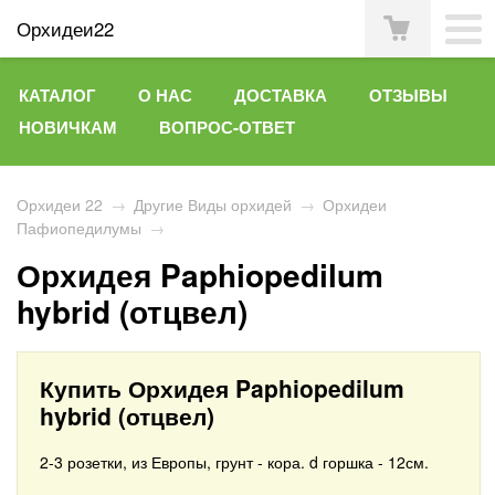
Орхидеи22
КАТАЛОГ
О НАС
ДОСТАВКА
ОТЗЫВЫ
НОВИЧКАМ
ВОПРОС-ОТВЕТ
Орхидеи 22
→
Другие Виды орхидей
→
Орхидеи
Пафиопедилумы
→
Орхидея Paphiopedilum
hybrid (отцвел)
Купить Орхидея Paphiopedilum
hybrid (отцвел)
2-3 розетки, из Европы, грунт - кора. d горшка - 12см.