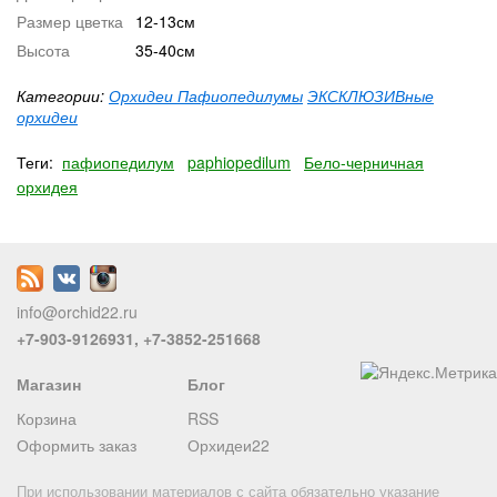
Размер цветка
12-13см
Высота
35-40см
Категории:
Орхидеи Пафиопедилумы
ЭКСКЛЮЗИВные
орхидеи
Теги:
пафиопедилум
paphiopedilum
Бело-черничная
орхидея
info@orchid22.ru
+7-903-9126931, +7-3852-251668
Магазин
Блог
Корзина
RSS
Оформить заказ
Орхидеи22
При использовании материалов с сайта обязательно указание