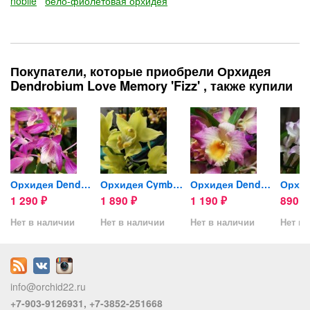
nobile
бело-фиолетовая орхидея
Покупатели, которые приобрели Орхидея
Dendrobium Love Memory 'Fizz' , также купили
..
Орхидея Dendrobium Stardust...
Орхидея Cymbidium (отцвел)
Орхидея Dendrobium nobile
1 290
1 890
1 190
890
₽
₽
₽
₽
Нет в наличии
Нет в наличии
Нет в наличии
Нет в 
info@orchid22.ru
+7-903-9126931, +7-3852-251668