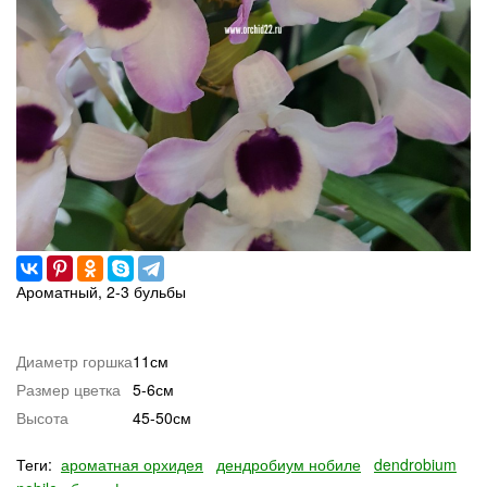
Ароматный, 2-3 бульбы
Диаметр горшка
11см
Размер цветка
5-6см
Высота
45-50см
Теги:
ароматная орхидея
дендробиум нобиле
dendrobium