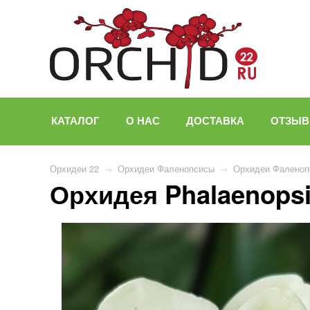
КАТАЛОГ
О НАС
ДОСТАВКА
ОТЗЫ
Орхидеи 22
→
Орхидеи Фаленопсисы
→
Орхидеи Фаленоп
Орхидея Phalaenopsis