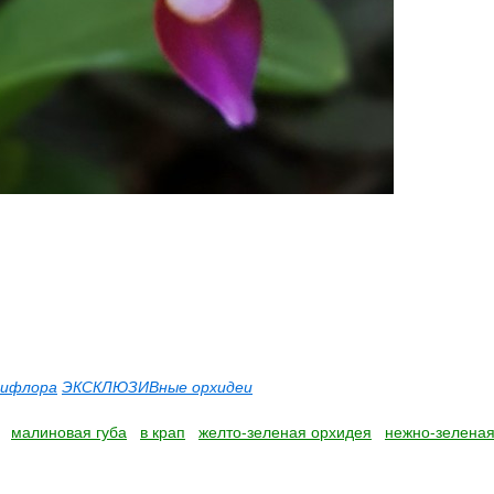
тифлора
ЭКСКЛЮЗИВные орхидеи
малиновая губа
в крап
желто-зеленая орхидея
нежно-зеленая