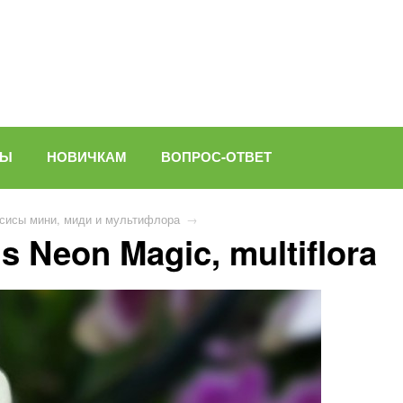
ВЫ
НОВИЧКАМ
ВОПРОС-ОТВЕТ
сисы мини, миди и мультифлора
→
 Neon Magic, multiflora