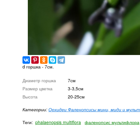
d горшка - 7см.
Диаметр горшка
7см
Размер цветка
3-3,5см
Высота
20-25см
Категории:
Орхидеи Фаленопсисы мини, миди и муль
Теги:
phalaenopsis multiflora
фаленопсис мультифлора