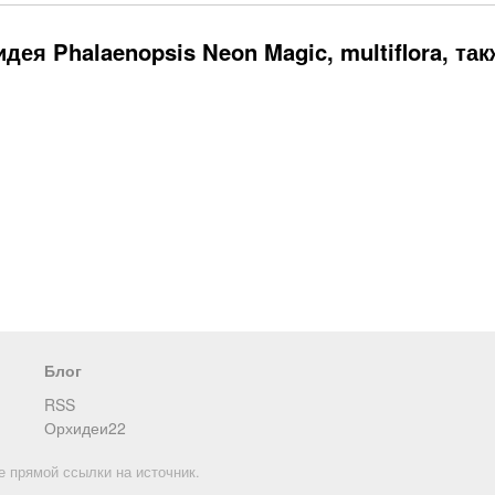
ея Phalaenopsis Neon Magic, multiflora, так
Блог
RSS
Орхидеи22
е прямой ссылки на источник.