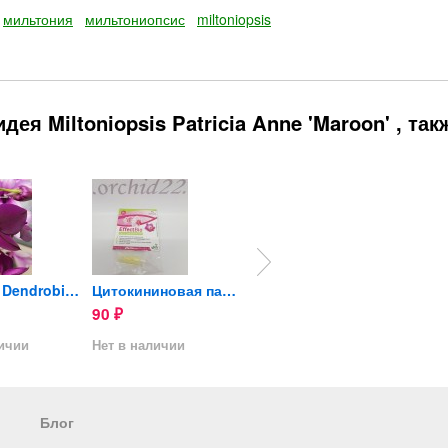
мильтония
мильтониопсис
miltoniopsis
я Miltoniopsis Patricia Anne 'Maroon' , так
Орхидея Dendrobium Thai Red...
Цитокининовая паста
Орхидея Dendrobium Polar...
90
690
690
₽
₽
₽
личии
Нет в наличии
Нет в наличии
Нет в 
Блог