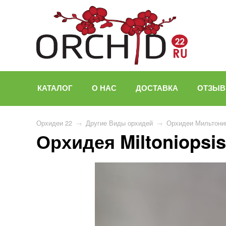
КАТАЛОГ
О НАС
ДОСТАВКА
ОТЗЫ
Орхидеи 22
→
Другие Виды орхидей
→
Орхидеи Мильтонии
Орхидея Miltoniopsis