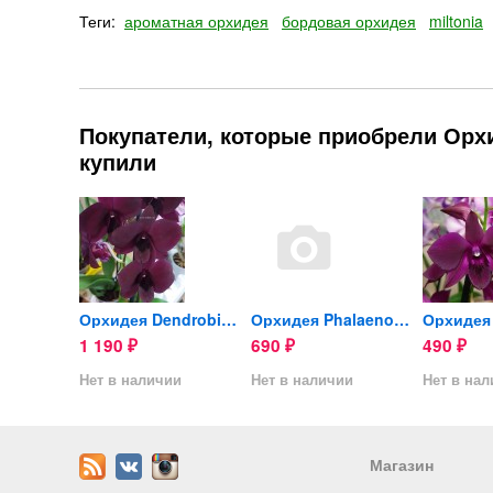
Теги:
ароматная орхидея
бордовая орхидея
miltonia
Покупатели, которые приобрели Орхиде
купили
Орхидея Dendrobium Purple...
Орхидея Dendrobium Thailand...
Орхидея Phalaenopsis...
1 190
690
490
₽
₽
₽
ии
Нет в наличии
Нет в наличии
Нет в на
Магазин