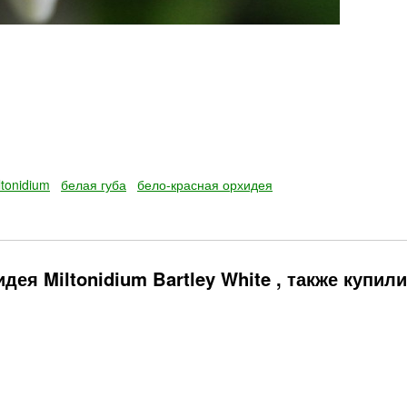
ltonidium
белая губа
бело-красная орхидея
ея Miltonidium Bartley White , также купили