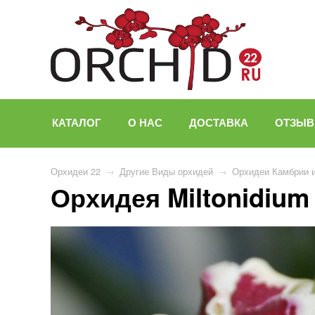
КАТАЛОГ
О НАС
ДОСТАВКА
ОТЗЫ
Орхидеи 22
→
Другие Виды орхидей
→
Орхидеи Камбрии 
Орхидея Miltonidium 