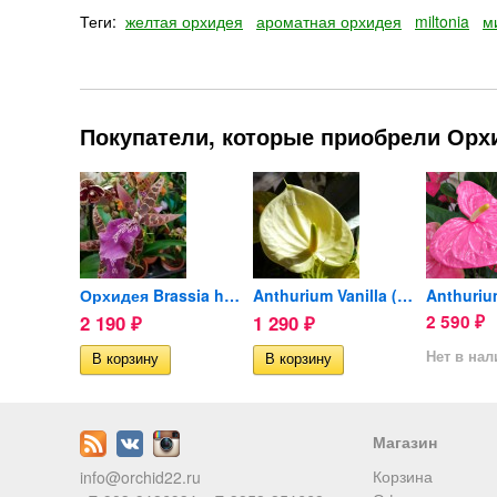
Теги:
желтая орхидея
ароматная орхидея
miltonia
м
Покупатели, которые приобрели Орхид
Дионея, Венерина мухоловка...
Орхидея Brassia hybrid...
Anthurium Vanilla (отцвел)
2 190
1 290
2 590
₽
₽
₽
ии
Нет в на
Магазин
Корзина
info@orchid22.ru