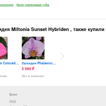
ильтония
бело-сиреневая губа
ея Miltonia Sunset Hybriden , также купили
Anthurium Colorado (отцвёл)
Орхидея Phalaenopsis...
Орхидея Phalaenopsis Brion...
2 590
2 590
250
₽
₽
₽
личии
Нет в наличии
Нет в наличии
Блог
RSS