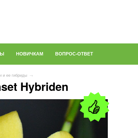
ВЫ
НОВИЧКАМ
ВОПРОС-ОТВЕТ
 и ее гибриды
→
set Hybriden