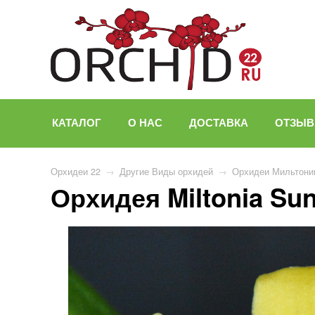
КАТАЛОГ
О НАС
ДОСТАВКА
ОТЗЫ
Орхидеи 22
→
Другие Виды орхидей
→
Орхидеи Мильтонии
Орхидея Miltonia Sun