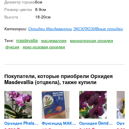
Диаметр горшка
6см
Размер цветка
8-9см
Высота
18-20см
Категории:
Орхидеи Масдеваллии
ЭКСКЛЮЗИВные орхидеи
Теги:
masdevallia
масдеваллия
миниатюрная орхидея
фуксия
ярко-розовая орхидея
Покупатели, которые приобрели Орхидея
Masdevallia (отцвела), также купили
вела)
Орхидея Phalaenopsis Sogo...
Фунгицид МАКСИМ Дачник, 2мл
Орхидея Dendrobium Thailand...