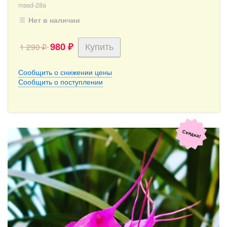
masd-28a
Нет в наличии
980
1 290
₽
₽
Сообщить о снижении цены
Сообщить о поступлении
Скидка!