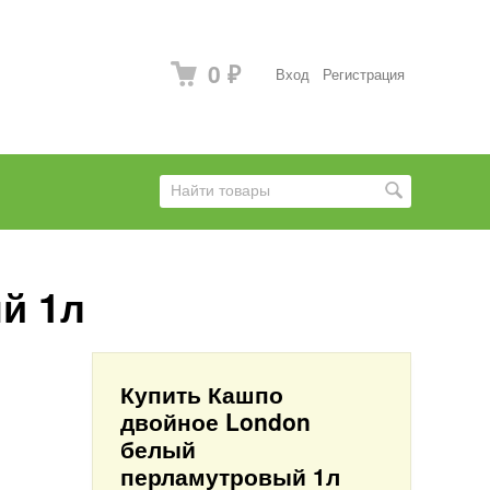
0
Вход
Регистрация
₽
й 1л
Купить Кашпо
двойное London
белый
перламутровый 1л