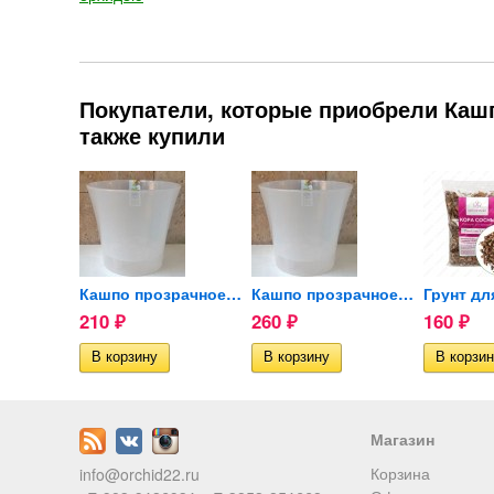
Покупатели, которые приобрели Каш
также купили
Горшок прозрачный для...
Кашпо прозрачное двойное...
Кашпо прозрачное двойное...
210
260
160
₽
₽
₽
ии
Магазин
Корзина
info@orchid22.ru