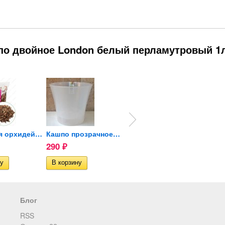
по двойное London белый перламутровый 1л
Грунт для орхидей (кора...
Кашпо прозрачное двойное...
Кашпо прозрачное двойное...
290
340
50
₽
₽
₽
Нет в 
Блог
RSS