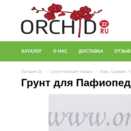
КАТАЛОГ
О НАС
ДОСТАВКА
ОТЗЫ
Орхидеи 22
→
Сопутствующие товары
→
Кора, Серамис, 
Грунт для Пафиопед