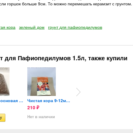
сли горшок больше 9см. То можно перемешать керамзит с грунтом.
тая кора
зеленый дом
грунт для пафиопедилумов
т для Пафиопедилумов 1.5л, также купили
Мульча сосновая мелкая...
Чистая кора 9-12мм 2л
Орхидея Paphiopedilum Black...
210
2 190
4 590
₽
₽
Нет в наличии
Нет в наличии
Нет в 