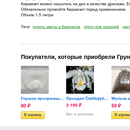
Керамзит можно насыпать на дно в качестве дренажа. Е
Обязательно промойте Керамзит перед применением.
Объем 1.5 литра
Теги:
купить цветы в Барнауле
грунт для орхидей
чис
Покупатели, которые приобрели Грун
Орхидея Paphiopedilum...
Горшок прозрачный для...
Орхидея Coelogyne cristata...
80
3 190
50
₽
₽
₽
ии
Нет в наличии