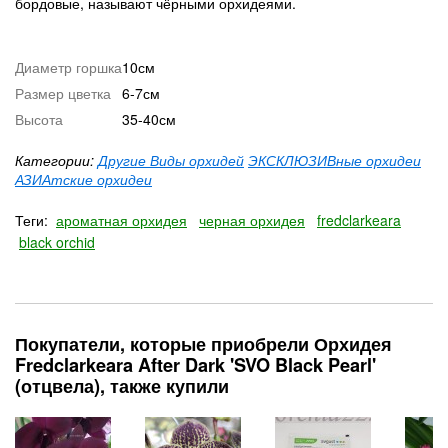
бордовые, называют чёрными орхидеями.
Диаметр горшка
10см
Размер цветка
6-7см
Высота
35-40см
Категории:
Другие Виды орхидей
ЭКСКЛЮЗИВные орхидеи
АЗИАтские орхидеи
Теги:
ароматная орхидея
черная орхидея
fredclarkeara
black orchid
Покупатели, которые приобрели Орхидея
Fredclarkeara After Dark 'SVO Black Pearl'
(отцвела), также купили