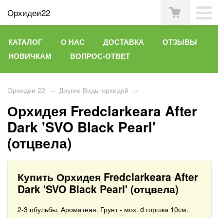
Орхидеи22
КАТАЛОГ
О НАС
ДОСТАВКА
ОТЗЫВЫ
НОВИЧКАМ
ВОПРОС-ОТВЕТ
Орхидеи 22
→
Другие Виды орхидей
→
Орхидея Fredclarkeara After
Dark 'SVO Black Pearl'
(отцвела)
Купить Орхидея Fredclarkeara After
Dark 'SVO Black Pearl' (отцвела)
2-3 пбульбы. Ароматная. Грунт - мох. d горшка 10см.