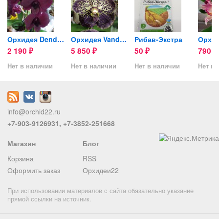
is...
Орхидея Dendrobium Thailand...
Орхидея Vanda Dark...
Рибав-Экстра
2 190
5 850
50
790
₽
₽
₽
₽
Нет в наличии
Нет в наличии
Нет в наличии
Нет в 
info@orchid22.ru
+7-903-9126931, +7-3852-251668
Магазин
Блог
Корзина
RSS
Оформить заказ
Орхидеи22
При использовании материалов с сайта обязательно указание
прямой ссылки на источник.