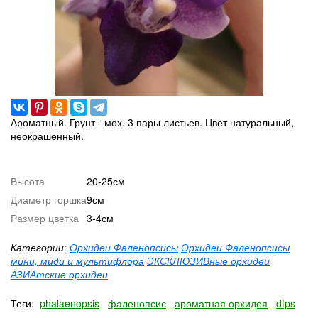
Ароматный. Грунт - мох. 3 пары листьев. Цвет натуральный,
неокрашенный.
Высота
20-25см
Диаметр горшка
9см
Размер цветка
3-4см
Категории:
Орхидеи Фаленопсисы
Орхидеи Фаленопсисы
мини, миди и мультифлора
ЭКСКЛЮЗИВные орхидеи
АЗИАтские орхидеи
Теги:
phalaenopsis
фаленопсис
ароматная орхидея
dtps