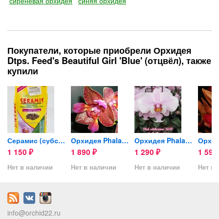
сиреневая орхидея
синяя орхидея
Покупатели, которые приобрели Орхидея
Dtps. Feed's Beautiful Girl 'Blue' (отцвёл), также
купили
Серамис (субстрат для орхидей)
Орхидея Phalaenopsis Joy...
Орхидея Phalaenopsis...
1 150
1 890
1 290
1 59
₽
₽
₽
Нет в наличии
Нет в наличии
Нет в наличии
Нет в 
info@orchid22.ru