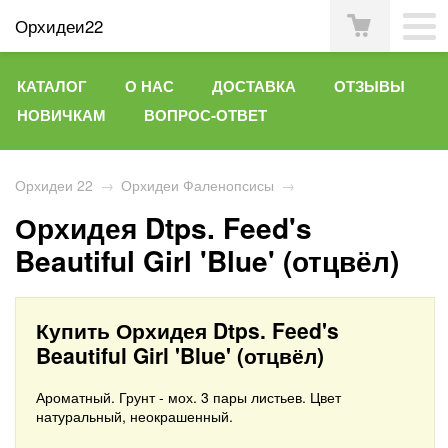
Орхидеи22
КАТАЛОГ
О НАС
ДОСТАВКА
ОТЗЫВЫ
НОВИЧКАМ
ВОПРОС-ОТВЕТ
Орхидеи 22
→
Орхидеи Фаленопсисы
→
Орхидея Dtps. Feed's
Beautiful Girl 'Blue' (отцвёл)
Купить Орхидея Dtps. Feed's
Beautiful Girl 'Blue' (отцвёл)
Ароматный. Грунт - мох. 3 пары листьев. Цвет
натуральный, неокрашенный.