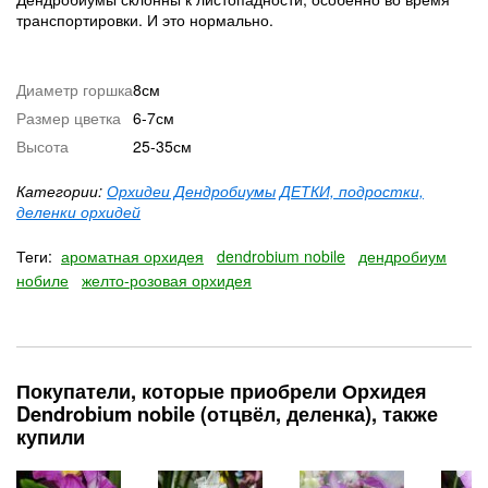
транспортировки. И это нормально.
Диаметр горшка
8см
Размер цветка
6-7см
Высота
25-35см
Категории:
Орхидеи Дендробиумы
ДЕТКИ, подростки,
деленки орхидей
Теги:
ароматная орхидея
dendrobium nobile
дендробиум
нобиле
желто-розовая орхидея
Покупатели, которые приобрели Орхидея
Dendrobium nobile (отцвёл, деленка), также
купили