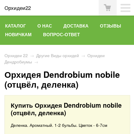
Орхидеи22
КАТАЛОГ
О НАС
ДОСТАВКА
ОТЗЫВЫ
НОВИЧКАМ
ВОПРОС-ОТВЕТ
Орхидеи 22
→
Другие Виды орхидей
→
Орхидеи
Дендробиумы
→
Орхидея Dendrobium nobile
(отцвёл, деленка)
Купить Орхидея Dendrobium nobile
(отцвёл, деленка)
Деленка. Ароматный. 1-2 бульбы. Цветок - 6-7см