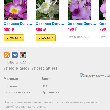
..
Орхидея Dendrobium Comet...
Орхидея Dendrobium Spring...
Орхидея Dendrobium Full...
980
890
490
790
₽
₽
₽
₽
Нет в наличии
Нет в 
info@orchid22.ru
+7-903-9126931, +7-3852-251668
Магазин
Блог
Корзина
RSS
Оформить заказ
Орхидеи22
При использовании материалов с сайта обязательно указание
прямой ссылки на источник.