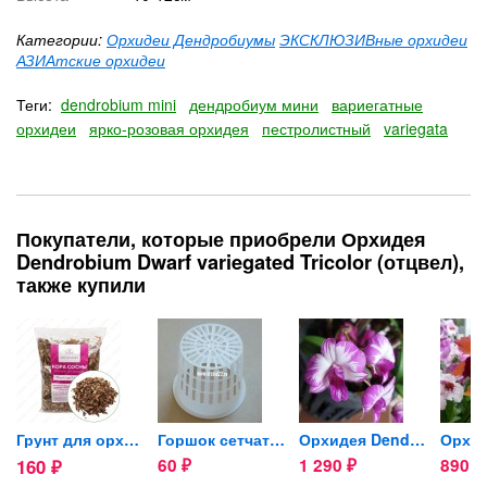
Категории:
Орхидеи Дендробиумы
ЭКСКЛЮЗИВные орхидеи
АЗИАтские орхидеи
Теги:
dendrobium mini
дендробиум мини
вариегатные
орхидеи
ярко-розовая орхидея
пестролистный
variegata
Покупатели, которые приобрели Орхидея
Dendrobium Dwarf variegated Tricolor (отцвел),
также купили
ilum...
Грунт для орхидей (кора...
Горшок сетчатый для орхидей...
Орхидея Dendrobium Enobi...
160
60
1 290
890
₽
₽
₽
₽