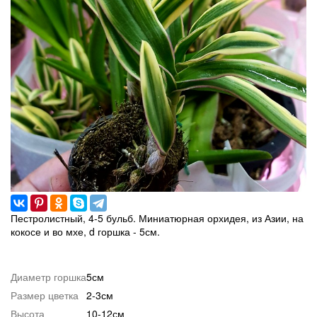
Пестролистный, 4-5 бульб. Миниатюрная орхидея, из Азии, на
кокосе и во мхе, d горшка - 5см.
Диаметр горшка
5см
Размер цветка
2-3см
Высота
10-12см