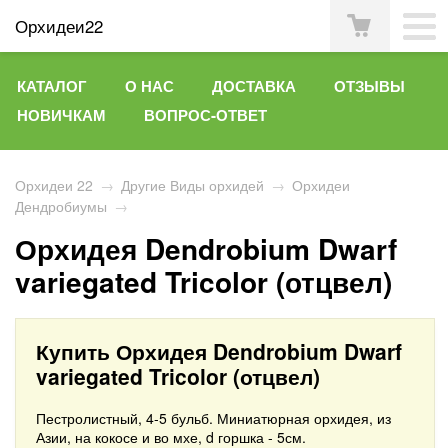
Орхидеи22
КАТАЛОГ
О НАС
ДОСТАВКА
ОТЗЫВЫ
НОВИЧКАМ
ВОПРОС-ОТВЕТ
Орхидеи 22
→
Другие Виды орхидей
→
Орхидеи
Дендробиумы
→
Орхидея Dendrobium Dwarf
variegated Tricolor (отцвел)
Купить Орхидея Dendrobium Dwarf
variegated Tricolor (отцвел)
Пестролистный, 4-5 бульб. Миниатюрная орхидея, из
Азии, на кокосе и во мхе, d горшка - 5см.