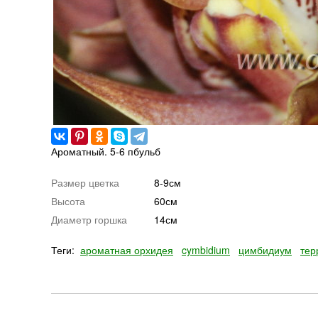
Ароматный. 5-6 пбульб
Размер цветка
8-9см
Высота
60см
Диаметр горшка
14см
Теги:
ароматная орхидея
cymbidium
цимбидиум
тер