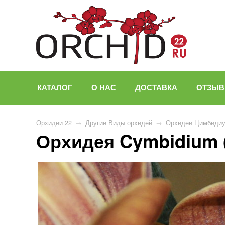
КАТАЛОГ
О НАС
ДОСТАВКА
ОТЗЫ
Орхидеи 22
→
Другие Виды орхидей
→
Орхидеи Цимбиди
Орхидея Cymbidium 