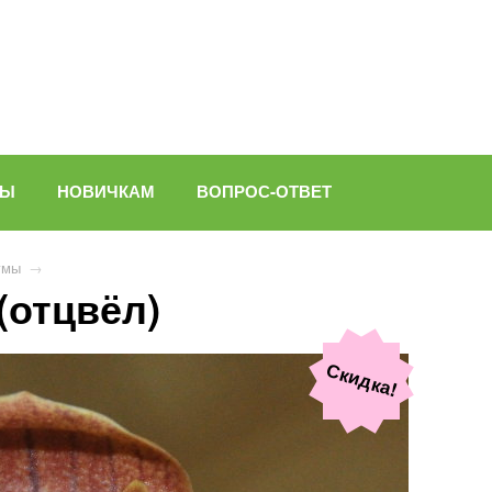
ВЫ
НОВИЧКАМ
ВОПРОС-ОТВЕТ
умы
→
(отцвёл)
Скидка!