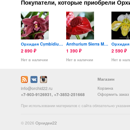
Покупатели, которые приобрели Орхи
Орхидея Miltonia (отцвела)
Орхидея Cymbidium (отцвел)
Anthurium Sierra Magic
2 890
1 390
2 590
₽
₽
₽
ии
Нет в наличии
Нет в наличии
Нет в на
Магазин
Корзина
info@orchid22.ru
Оформить заказ
+7-903-9126931, +7-3852-251668
При использовании материалов с сайта обязательно указани
© 2026
Орхидеи22