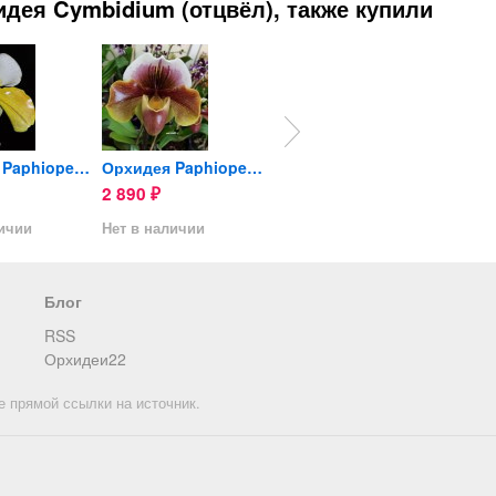
дея Cymbidium (отцвёл), также купили
Орхидея Paphiopedilum...
Орхидея Paphiopedilum...
Anthurium Mont Blanc
2 890
1 590
890
₽
₽
₽
личии
Нет в наличии
Нет в наличии
Нет в 
Блог
RSS
Орхидеи22
е прямой ссылки на источник.