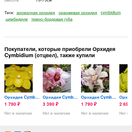
Теги:
ароматная орхидея
оранжевая орхидея
cymbidium
цимбидиум
темно-бордовая губа
Покупатели, которые приобрели Орхидея
Cymbidium (отцвел), также купили
Орхидея Cymbidium (отцвел)
Орхидея Cymbidium (отцвел)
Орхидея Cymbidium (отцвел)
1 790
3 390
1 790
2 69
₽
₽
₽
Нет в наличии
Нет в наличии
Нет в наличии
Нет в 