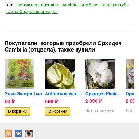
Теги:
ароматная орхидея
cambria
камбрия
красная губа
темно-бордовая орхидея
Покупатели, которые приобрели Орхидея
Cambria (отцвела), также купили
Эпин-Экстра 1мл
Anthurium Vanilla (деленка...
Орхидея Phalaenopsis Manta...
60
690
2 390
2 69
₽
₽
₽
Нет в наличии
Нет в 