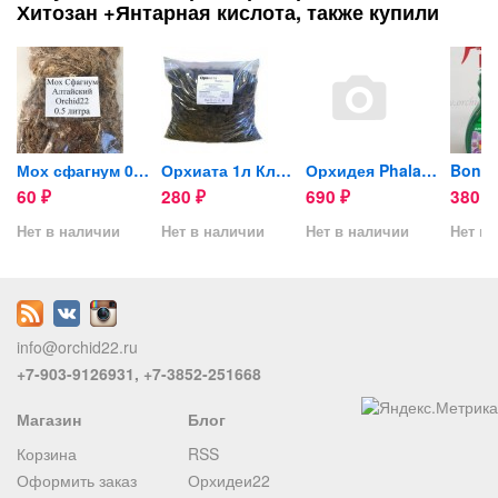
Хитозан +Янтарная кислота, также купили
сная
Мох сфагнум 0,5л
Орхиата 1л Классик (кора...
Орхидея Phalaenopsis...
60
280
690
380
₽
₽
₽
₽
Нет в наличии
Нет в наличии
Нет в наличии
Нет в 
info@orchid22.ru
+7-903-9126931, +7-3852-251668
Магазин
Блог
Корзина
RSS
Оформить заказ
Орхидеи22