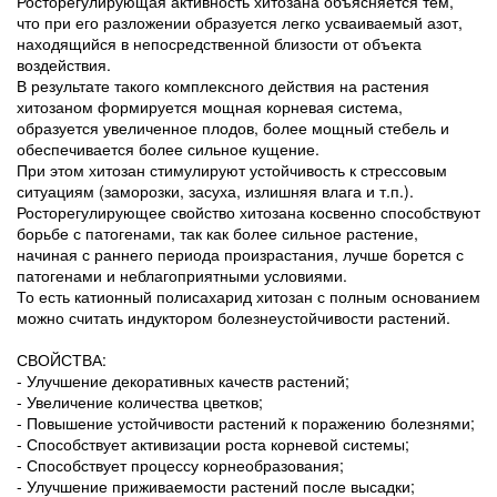
Росторегулирующая активность хитозана объясняется тем,
что при его разложении образуется легко усваиваемый азот,
находящийся в непосредственной близости от объекта
воздействия.
В результате такого комплексного действия на растения
хитозаном формируется мощная корневая система,
образуется увеличенное плодов, более мощный стебель и
обеспечивается более сильное кущение.
При этом хитозан стимулируют устойчивость к стрессовым
ситуациям (заморозки, засуха, излишняя влага и т.п.).
Росторегулирующее свойство хитозана косвенно способствуют
борьбе с патогенами, так как более сильное растение,
начиная с раннего периода произрастания, лучше борется с
патогенами и неблагоприятными условиями.
То есть катионный полисахарид хитозан с полным основанием
можно считать индуктором болезнеустойчивости растений.
СВОЙСТВА:
- Улучшение декоративных качеств растений;
- Увеличение количества цветков;
- Повышение устойчивости растений к поражению болезнями;
- Способствует активизации роста корневой системы;
- Способствует процессу корнеобразования;
- Улучшение приживаемости растений после высадки;