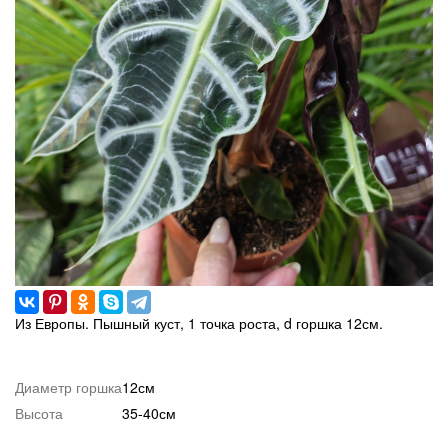
Из Европы. Пышный куст, 1 точка роста, d горшка 12см.
Диаметр горшка
12см
Высота
35-40см