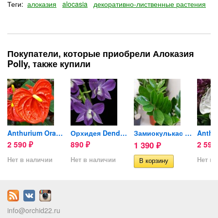
Теги:
алоказия
alocasia
декоративно-лиственные растения
Покупатели, которые приобрели Алоказия
Polly, также купили
vereana...
Anthurium Orange Champion
Орхидея Dendrobium Blue...
Замиокулькас Zamiifolia d-12см
2 590
890
1 390
2 59
₽
₽
₽
Нет в наличии
Нет в наличии
Нет в 
info@orchid22.ru