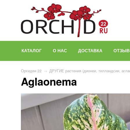
КАТАЛОГ
О НАС
ДОСТАВКА
ОТЗЫ
Орхидеи 22
→
ДРУГИЕ растения (дионеи, тилландсии, агла
Aglaonema