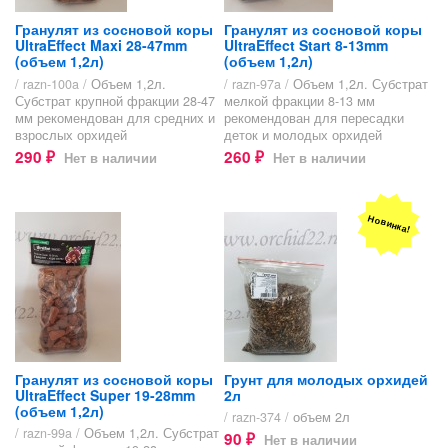
Гранулят из сосновой коры
Гранулят из сосновой коры
UltraEffect Maxi 28-47mm
UltraEffect Start 8-13mm
(объем 1,2л)
(объем 1,2л)
/ razn-100a /
Объем 1,2л.
/ razn-97a /
Объем 1,2л. Субстрат
Субстрат крупной фракции 28-47
мелкой фракции 8-13 мм
мм рекомендован для средних и
рекомендован для пересадки
взрослых орхидей
деток и молодых орхидей
290
260
Нет в наличии
Нет в наличии
₽
₽
Новинка!
Гранулят из сосновой коры
Грунт для молодых орхидей
UltraEffect Super 19-28mm
2л
(объем 1,2л)
/ razn-374 /
объем 2л
/ razn-99a /
Объем 1,2л. Субстрат
90
Нет в наличии
₽