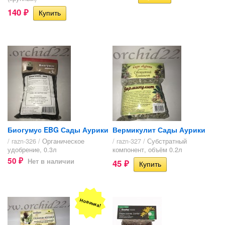
140
₽
Биогумус EBG Сады Аурики
Вермикулит Сады Аурики
/ razn-326 /
​Органическое
/ razn-327 /
Субстратный
удобрение, 0.3л
компонент, объём 0.2л
50
Нет в наличии
45
₽
₽
Новинка!