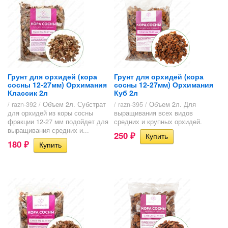
Грунт для орхидей (кора
Грунт для орхидей (кора
сосны 12-27мм) Орхимания
сосны 12-27мм) Орхимания
Классик 2л
Куб 2л
/ razn-392 /
Объем 2л. Субстрат
/ razn-395 /
Объем 2л. Для
для орхидей из коры сосны
выращивания всех видов
фракции 12-27 мм подойдет для
средних и крупных орхидей.
выращивания средних и...
250
₽
180
₽