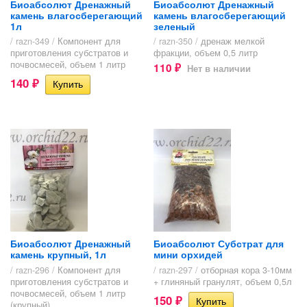
Биоабсолют Дренажный
Биоабсолют Дренажный
камень влагосберегающий
камень влагосберегающий
1л
зеленый
/ razn-349 /
Компонент для
/ razn-350 /
дренаж мелкой
приготовления субстратов и
фракции, объем 0,5 литр
почвосмесей, объем 1 литр
110
Нет в наличии
₽
140
₽
Биоабсолют Дренажный
Биоабсолют Субстрат для
камень крупный, 1л
мини орхидей
/ razn-296 /
Компонент для
/ razn-297 /
отборная кора 3-10мм
приготовления субстратов и
+ глиняный гранулят, объем 0,5л
почвосмесей, объем 1 литр
150
₽
(крупный)