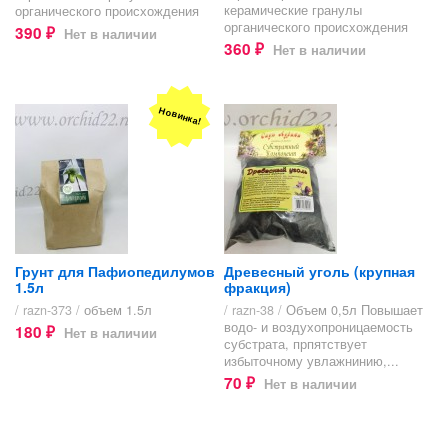
керамические гранулы
органического происхождения
органического происхождения
390
Нет в наличии
₽
360
Нет в наличии
₽
Новинка!
Грунт для Пафиопедилумов
Древесный уголь (крупная
1.5л
фракция)
/ razn-373 /
объем 1.5л
/ razn-38 /
Объем 0,5л Повышает
водо- и воздухопроницаемость
180
Нет в наличии
₽
субстрата, прпятствует
избыточному увлажнинию,...
70
Нет в наличии
₽