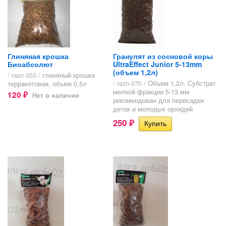
Глиняная крошка
Гранулят из сосновой коры
Биоабсолют
UltraEffect Junior 5-13mm
(объем 1,2л)
/ razn-353 /
глиняный крошка
/ razn-97b /
Объем 1,2л. Субстрат
терракотовая, объем 0,5л
мелкой фракции 5-13 мм
120
Нет в наличии
₽
рекомендован для пересадки
деток и молодых орхидей
250
₽