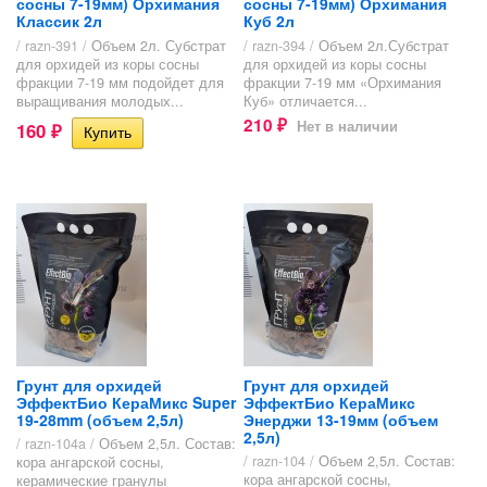
сосны 7-19мм) Орхимания
сосны 7-19мм) Орхимания
Классик 2л
Куб 2л
/ razn-391 /
Объем 2л. Субстрат
/ razn-394 /
Объем 2л.Субстрат
для орхидей из коры сосны
для орхидей из коры сосны
фракции 7-19 мм подойдет для
фракции 7-19 мм «Орхимания
выращивания молодых...
Куб» отличается...
210
Нет в наличии
160
₽
₽
Грунт для орхидей
Грунт для орхидей
ЭффектБио КераМикс Super
ЭффектБио КераМикс
19-28mm (объем 2,5л)
Энерджи 13-19мм (объем
2,5л)
/ razn-104a /
Объем 2,5л. Состав:
/ razn-104 /
Объем 2,5л. Состав:
кора ангарской сосны,
кора ангарской сосны,
керамические гранулы