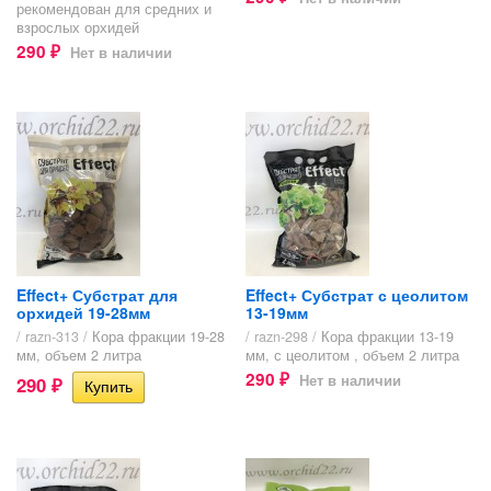
рекомендован для средних и
взрослых орхидей
290
Нет в наличии
₽
Effect+ Субстрат для
Effect+ Субстрат с цеолитом
орхидей 19-28мм
13-19мм
/ razn-313 /
Кора фракции 19-28
/ razn-298 /
Кора фракции 13-19
мм, объем 2 литра
мм, с цеолитом , объем 2 литра
290
Нет в наличии
290
₽
₽