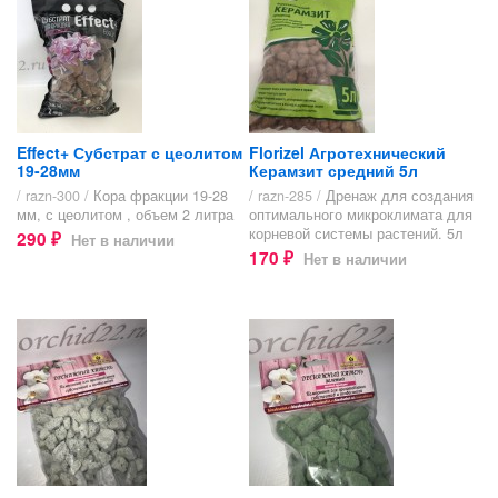
Effect+ Субстрат с цеолитом
Florizel Агротехнический
19-28мм
Керамзит средний 5л
/ razn-300 /
Кора фракции 19-28
/ razn-285 /
Дренаж для создания
мм, с цеолитом , объем 2 литра
оптимального микроклимата для
корневой системы растений. 5л
290
Нет в наличии
₽
170
Нет в наличии
₽