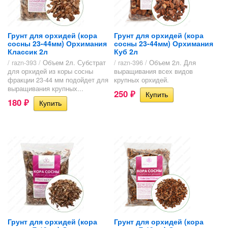
Грунт для орхидей (кора
Грунт для орхидей (кора
сосны 23-44мм) Орхимания
сосны 23-44мм) Орхимания
Классик 2л
Куб 2л
/ razn-393 /
Объем 2л. Субстрат
/ razn-396 /
Объем 2л. Для
для орхидей из коры сосны
выращивания всех видов
фракции 23-44 мм подойдет для
крупных орхидей.
выращивания крупных...
250
₽
180
₽
Грунт для орхидей (кора
Грунт для орхидей (кора